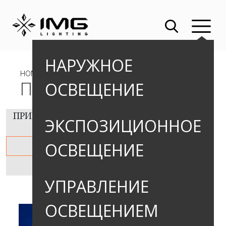
НАРУЖНОЕ
HOME
» ПРОЕКТЫ
ПРОЕКТЫ
ОСВЕЩЕНИЕ
ПРИМЕРЫ РЕАЛИЗОВАННЫХ ПРОЕКТОВ В
ЭКСПОЗИЦИОННОЕ
РОССИИ:
ОСВЕЩЕНИЕ
OUTDOOR
INDOOR
УПРАВЛЕНИЕ
ОСВЕЩЕНИЕМ