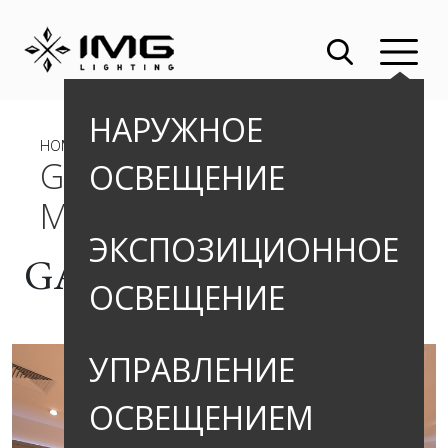
НАРУЖНОЕ
HOME
»
ПРОЕКТЫ
» GANT, ТЦ МЕТРОПОЛИС
GANT, ТЦ
ОСВЕЩЕНИЕ
МЕТРОПОЛИС
ЭКСПОЗИЦИОННОЕ
GANT, ТЦ Метрополис
ОСВЕЩЕНИЕ
УПРАВЛЕНИЕ
ОСВЕЩЕНИЕМ