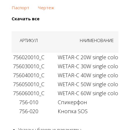
Паспорт
Чертеж
Скачать все
АРТИКУЛ
НАИМЕНОВАНИЕ
756020010_C
WETAR-C 20W single color 220
756030010_C
WETAR-C 30W single color 220
756040010_C
WETAR-C 40W single color 220
756050010_C
WETAR-C 50W single color 220
756060010_C
WETAR-C 60W single color 220
756-010
Спикерфон
756-020
Кнопка SOS
Указаны базовые параметры