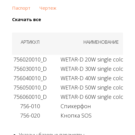
Паспорт
Чертеж
Скачать все
АРТИКУЛ
НАИМЕНОВАНИЕ
756020010_D
WETAR-D 20W single color 22
756030010_D
WETAR-D 30W single color 22
756040010_D
WETAR-D 40W single color 22
756050010_D
WETAR-D 50W single color 22
756060010_D
WETAR-D 60W single color 22
756-010
Спикерфон
756-020
Кнопка SOS
Указаны базовые параметры