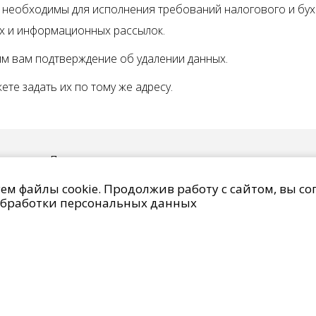
 они необходимы для исполнения требований налогового и бу
ых и информационных рассылок.
м вам подтверждение об удалении данных.
ете задать их по тому же адресу.
данных
Право на отзыв согласия и удаление персональных данн
IMG Lighting © 2014 - 2026
м файлы cookie. Продолжив работу с сайтом, вы со
бработки персональных данных