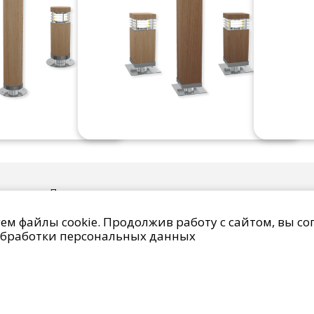
данных
Право на отзыв согласия и удаление персональных данн
IMG Lighting © 2014 - 2026
м файлы cookie. Продолжив работу с сайтом, вы со
бработки персональных данных