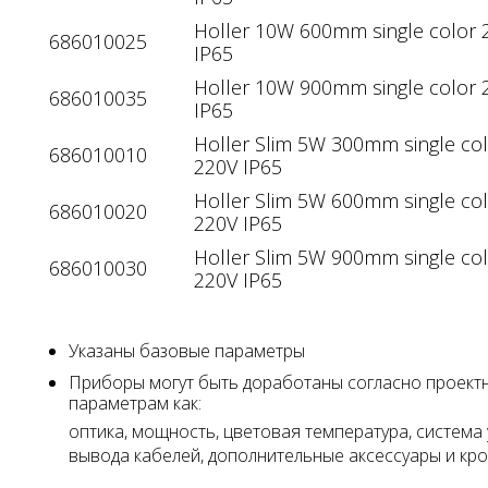
Holler 10W 600mm single color 
686010025
IP65
Holler 10W 900mm single color 
686010035
IP65
Holler Slim 5W 300mm single co
686010010
220V IP65
Holler Slim 5W 600mm single co
686010020
220V IP65
Holler Slim 5W 900mm single co
686010030
220V IP65
Указаны базовые параметры
Приборы могут быть доработаны согласно проект
параметрам как:
оптика, мощность, цветовая температура, система 
вывода кабелей, дополнительные аксессуары и к