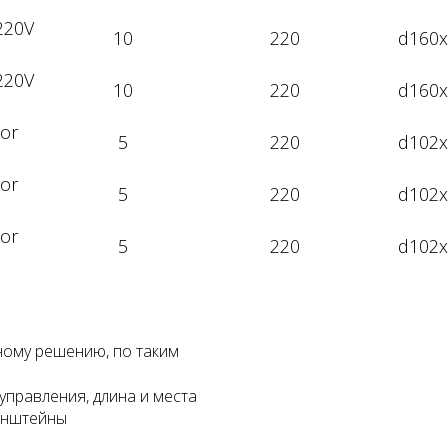
220V
10
220
d160x
220V
10
220
d160x
lor
5
220
d102x
lor
5
220
d102x
lor
5
220
d102x
ному решению, по таким
управления, длина и места
ронштейны