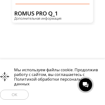
ROMUS PRO Q_1
R
Дополнительная информация
До
Мы используем файлы cookie. Продолжив
Проекты
О компании
Контакты
работу с сайтом, вы соглашаетесь с
Политика обработки персональных данных
Политикой обработки персональных
данных
Право на отзыв согласия и удаление персональных данных
OK
Пользовательское соглашение