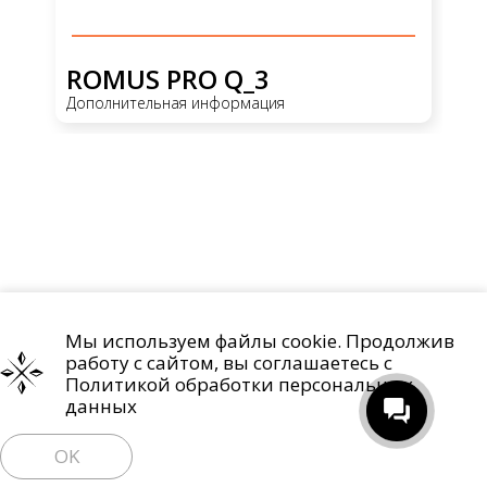
ROMUS PRO Q_3
R
Дополнительная информация
До
Мы используем файлы cookie. Продолжив
Проекты
О компании
Контакты
работу с сайтом, вы соглашаетесь с
Политика обработки персональных данных
Политикой обработки персональных
данных
Право на отзыв согласия и удаление персональных данных
OK
Пользовательское соглашение