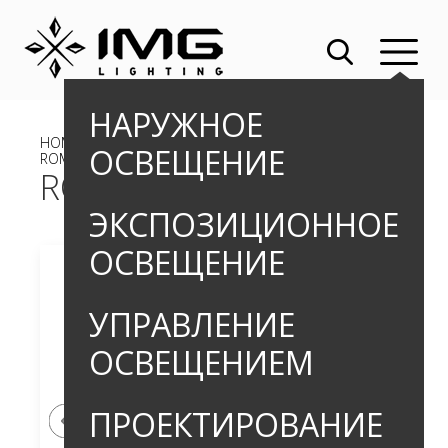
НАРУЖНОЕ
HOME
»
OUTDOOR
»
НАКЛАДНЫЕ СВЕТИЛЬНИКИ
»
ОСВЕЩЕНИЕ
ROMUS PRO_4
ROMUS PRO_4
ЭКСПОЗИЦИОННОЕ
ОСВЕЩЕНИЕ
УПРАВЛЕНИЕ
ОСВЕЩЕНИЕМ
ПРОЕКТИРОВАНИЕ