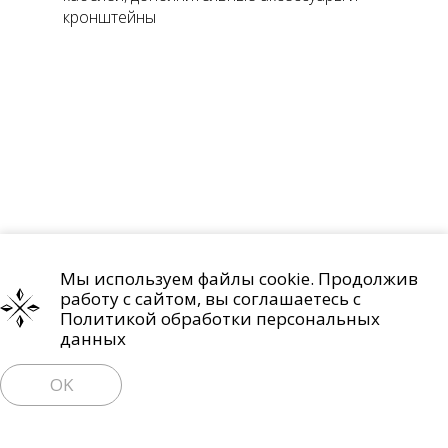
кронштейны
Мы используем файлы cookie. Продолжив
Проекты
О компании
Контакты
работу с сайтом, вы соглашаетесь с
Политика обработки персональных данных
Политикой обработки персональных
данных
Право на отзыв согласия и удаление персональных данных
OK
Пользовательское соглашение