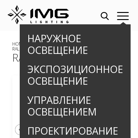
НАРУЖНОЕ
HOME
»
»
ВСТРАИВАЕМЫЕ ГРУНТОВЫЕ СВЕТИЛЬНИКИ
»
ОСВЕЩЕНИЕ
RALLUS CONE PRO_2
RALLUS CONE PRO_2
ЭКСПОЗИЦИОННОЕ
ОСВЕЩЕНИЕ
УПРАВЛЕНИЕ
ОСВЕЩЕНИЕМ
ПРОЕКТИРОВАНИЕ