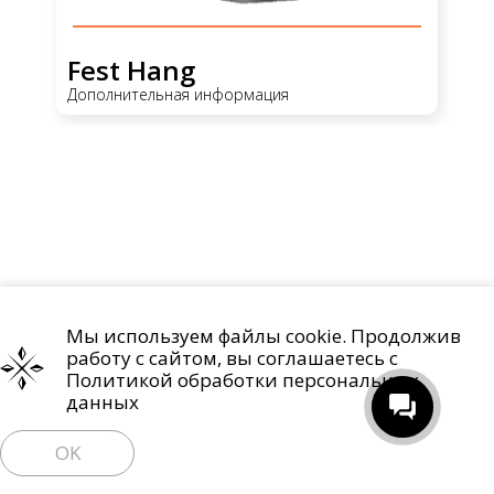
Fest Hang
F
Дополнительная информация
До
Мы используем файлы cookie. Продолжив
Проекты
О компании
Контакты
работу с сайтом, вы соглашаетесь с
Политика обработки персональных данных
Политикой обработки персональных
данных
Право на отзыв согласия и удаление персональных данных
OK
Пользовательское соглашение