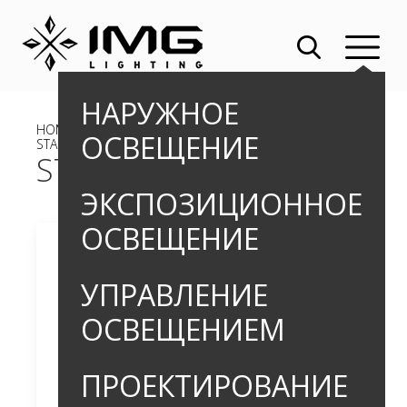
НАРУЖНОЕ
HOME
»
OUTDOOR
»
ДЕКОРАТИВНЫЕ СВЕТИЛЬНИКИ
»
ОСВЕЩЕНИЕ
STAB
STAB
ЭКСПОЗИЦИОННОЕ
ОСВЕЩЕНИЕ
УПРАВЛЕНИЕ
ОСВЕЩЕНИЕМ
ПРОЕКТИРОВАНИЕ