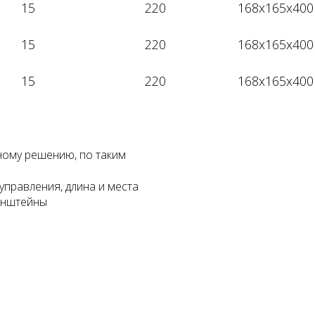
15
220
168x165x400
15
220
168x165x400
15
220
168x165x400
ному решению, по таким
управления, длина и места
ронштейны