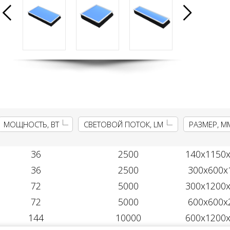
МОЩНОСТЬ, ВТ
СВЕТОВОЙ ПОТОК, LM
РАЗМЕР, М
36
2500
140х1150
36
2500
300х600х
72
5000
300х1200
72
5000
600х600х
144
10000
600х1200