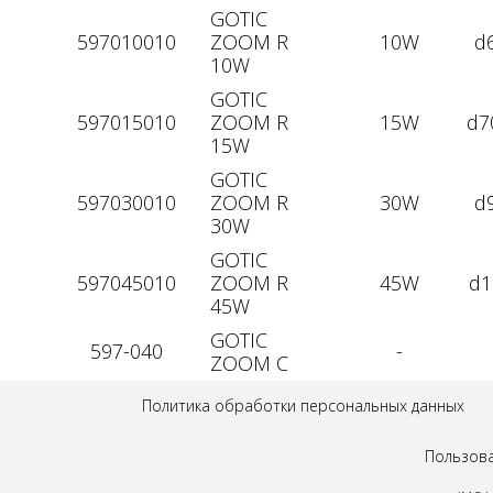
GOTIC
597010010
ZOOM R
10W
d
10W
GOTIC
597015010
ZOOM R
15W
d7
15W
GOTIC
597030010
ZOOM R
30W
d
30W
GOTIC
597045010
ZOOM R
45W
d1
45W
GOTIC
597-040
-
ZOOM C
Политика обработки персональных данных
Пользова