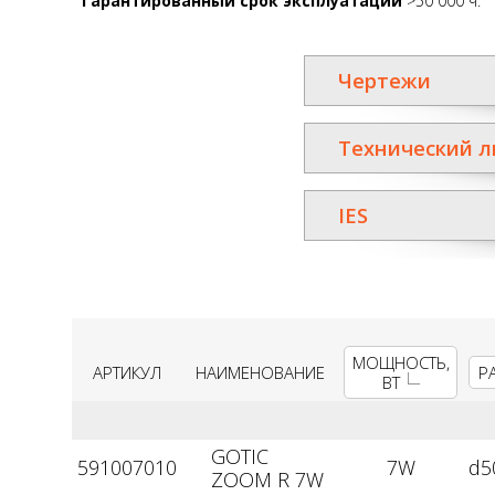
Гарантированный срок эксплуатации
>50 000 ч.
Чертежи
Технический л
IES
МОЩНОСТЬ,
АРТИКУЛ
НАИМЕНОВАНИЕ
Р
ВТ
GOTIC
591007010
7W
d5
ZOOM R 7W