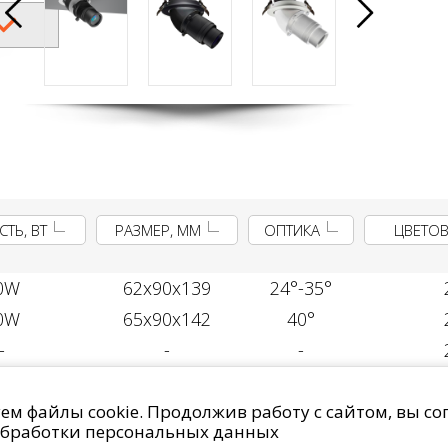
ТЬ, ВТ
РАЗМЕР, ММ
ОПТИКА
ЦВЕТОВ
0W
62x90x139
24°-35°
0W
65x90x142
40°
-
-
-
анных
Право на отзыв согласия и удаление персональных дан
м файлы cookie. Продолжив работу с сайтом, вы со
IMG Lighting © 2014 - 2026
бработки персональных данных