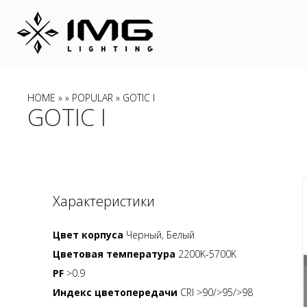
HOME
»
»
POPULAR
» GOTIC I
GOTIC I
Характеристики
Цвет корпуса
Черный, Белый
Цветовая температура
2200K-5700K
PF
>0.9
Индекс цветопередачи
CRI >90/>95/>98