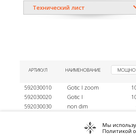
Технический лист
АРТИКУЛ
НАИМЕНОВАНИЕ
МОЩНОС
592030010
Gotic I zoom
1
592030020
Gotic I
1
592030030
non dim
Политика обработки персональных д
Мы используе
Политикой о