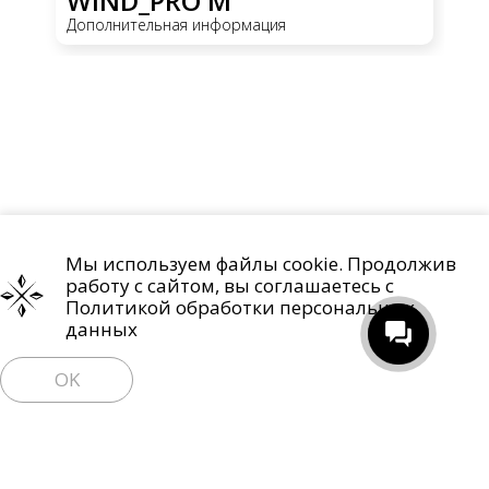
WIND_PRO M
Дополнительная информация
Мы используем файлы cookie. Продолжив
Проекты
О компании
Контакты
работу с сайтом, вы соглашаетесь с
Политика обработки персональных данных
Политикой обработки персональных
данных
Право на отзыв согласия и удаление персональных данных
OK
Пользовательское соглашение