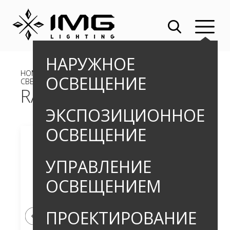
НАРУЖНОЕ
HOME
»
OUTDOOR
»
ВСТРАИВАЕМЫЕ ГРУНТОВЫЕ
ОСВЕЩЕНИЕ
СВЕТИЛЬНИКИ
» RALLUS DIAMOND_1
RALLUS DIAMOND_1
ЭКСПОЗИЦИОННОЕ
ОСВЕЩЕНИЕ
УПРАВЛЕНИЕ
ОСВЕЩЕНИЕМ
ПРОЕКТИРОВАНИЕ