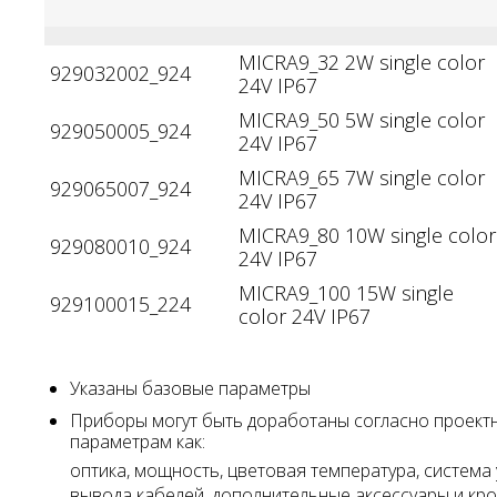
MICRA9_32 2W single color
929032002_924
24V IP67
MICRA9_50 5W single color
929050005_924
24V IP67
MICRA9_65 7W single color
929065007_924
24V IP67
MICRA9_80 10W single color
929080010_924
24V IP67
MICRA9_100 15W single
929100015_224
color 24V IP67
Указаны базовые параметры
Приборы могут быть доработаны согласно проект
параметрам как:
оптика, мощность, цветовая температура, система 
вывода кабелей, дополнительные аксессуары и к