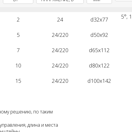
5°, 1
2
24
d32x77
5
24/220
d50x92
7
24/220
d65x112
10
24/220
d80x122
15
24/220
d100x142
ному решению, по таким
управления, длина и места
ронштейны