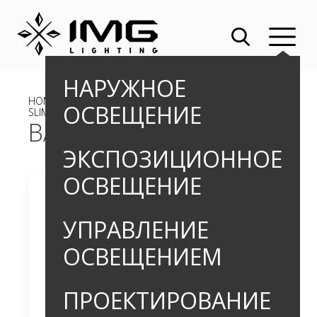
НАРУЖНОЕ
HOME
»
OUTDOOR
»
ЛИНЕЙНЫЕ СВЕТИЛЬНИКИ
» BAND
ОСВЕЩЕНИЕ
SLIM
BAND SLIM
ЭКСПОЗИЦИОННОЕ
ОСВЕЩЕНИЕ
УПРАВЛЕНИЕ
ОСВЕЩЕНИЕМ
ПРОЕКТИРОВАНИЕ