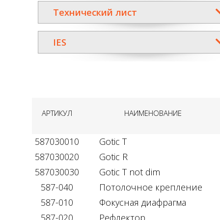
Технический лист
IES
АРТИКУЛ
НАИМЕНОВАНИЕ
587030010
Gotic T
587030020
Gotic R
587030030
Gotic T not dim
587-040
Потолочное крепление
587-010
Фокусная диафрагма
587-020
Рефлектор