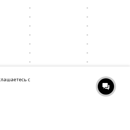
-
-
-
-
-
-
-
-
-
-
-
-
-
-
ных
Пользовательское соглашение
глашаетесь с