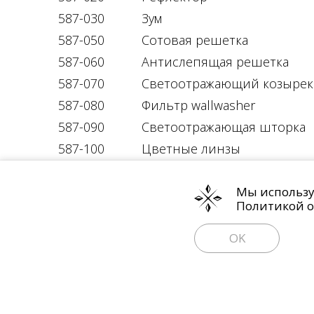
587-030
Зум
587-050
Сотовая решетка
587-060
Антислепящая решетка
587-070
Cветоотражающий козырек
587-080
Фильтр wallwasher
587-090
Светоотражающая шторка
587-100
Цветные линзы
Политика обработки персональных д
Мы используе
Политикой о
OK