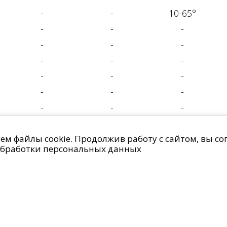
-
-
10-65°
-
-
-
-
-
-
-
-
-
-
-
-
-
-
-
-
-
-
анных
Право на отзыв согласия и удаление персональных дан
м файлы cookie. Продолжив работу с сайтом, вы со
IMG Lighting © 2014 - 2026
бработки персональных данных