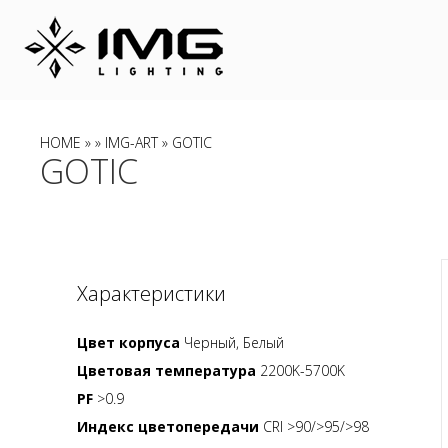
HOME
»
»
IMG-ART
» GOTIC
GOTIC
Характеристики
Цвет корпуса
Черный, Белый
Цветовая температура
2200K-5700K
PF
>0.9
Индекс цветопередачи
CRI >90/>95/>98