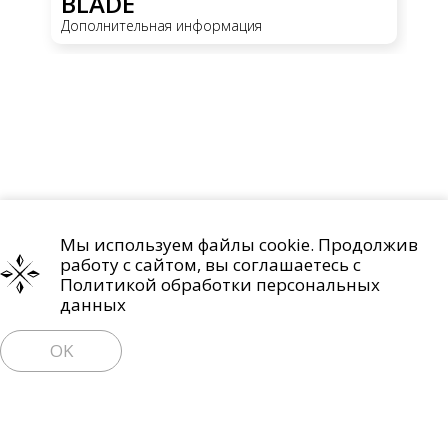
BLADE
W
Дополнительная информация
До
Мы используем файлы cookie. Продолжив
Проекты
О компании
Контакты
работу с сайтом, вы соглашаетесь с
Политика обработки персональных данных
Политикой обработки персональных
данных
Право на отзыв согласия и удаление персональных данных
OK
Пользовательское соглашение