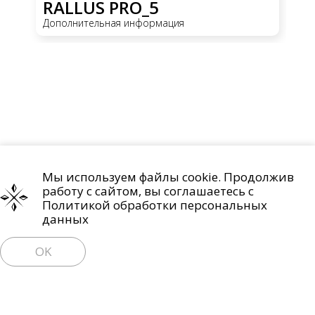
RALLUS PRO_5
R
Дополнительная информация
До
Мы используем файлы cookie. Продолжив
Проекты
О компании
Контакты
работу с сайтом, вы соглашаетесь с
Политика обработки персональных данных
Политикой обработки персональных
данных
Право на отзыв согласия и удаление персональных данных
OK
Пользовательское соглашение