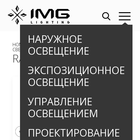
НАРУЖНОЕ
HOME
»
OUTDOOR
»
ВСТРАИВАЕМЫЕ ГРУНТОВЫЕ
ОСВЕЩЕНИЕ
СВЕТИЛЬНИКИ
» RALLUS DIAMOND_5
RALLUS DIAMOND_5
ЭКСПОЗИЦИОННОЕ
ОСВЕЩЕНИЕ
УПРАВЛЕНИЕ
ОСВЕЩЕНИЕМ
ПРОЕКТИРОВАНИЕ