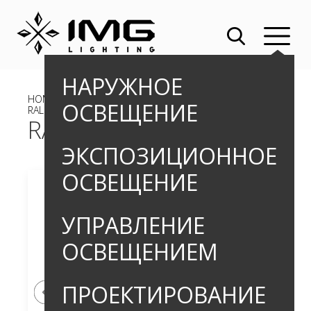
НАРУЖНОЕ
HOME
»
»
ВСТРАИВАЕМЫЕ ГРУНТОВЫЕ СВЕТИЛЬНИКИ
»
ОСВЕЩЕНИЕ
RALLUS CONE PRO_2
RALLUS CONE PRO_2
ЭКСПОЗИЦИОННОЕ
ОСВЕЩЕНИЕ
УПРАВЛЕНИЕ
ОСВЕЩЕНИЕМ
ПРОЕКТИРОВАНИЕ