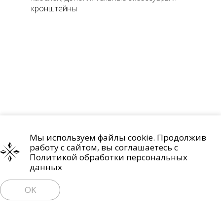
кронштейны
Мы используем файлы cookie. Продолжив
Проекты
О компании
Контакты
работу с сайтом, вы соглашаетесь с
Политика обработки персональных данных
Политикой обработки персональных
данных
Право на отзыв согласия и удаление персональных данных
OK
Пользовательское соглашение