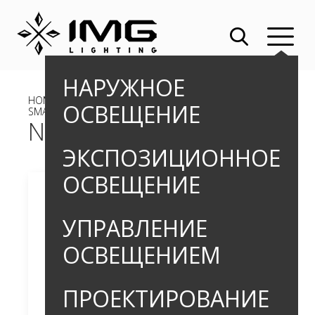
НАРУЖНОЕ
HOME
»
OUTDOOR
»
УЛИЧНЫЕ СВЕТИЛЬНИКИ
» NOBEL
ОСВЕЩЕНИЕ
SMART
NOBEL SMART
ЭКСПОЗИЦИОННОЕ
ОСВЕЩЕНИЕ
УПРАВЛЕНИЕ
ОСВЕЩЕНИЕМ
ПРОЕКТИРОВАНИЕ