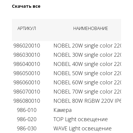
Скачать все
АРТИКУЛ
НАИМЕНОВАНИЕ
986020010
NOBEL 20W single color 220V IP
986030010
NOBEL 30W single color 220V IP
986040010
NOBEL 40W single color 220V IP
986050010
NOBEL 50W single color 220V IP
986060010
NOBEL 60W single color 220V IP
986070010
NOBEL 70W single color 220V IP
986080010
NOBEL 80W RGBW 220V IP66
986-010
Камера
986-020
TOP Light освещение
986-030
WAVE Light освещение