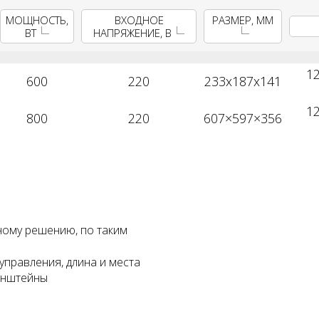
МОЩНОСТЬ,
ВХОДНОЕ
РАЗМЕР, ММ
ВТ
НАПРЯЖЕНИЕ, В
12
600
220
233x187x141
12
800
220
607×597×356
ному решению, по таким
управления, длина и места
ронштейны