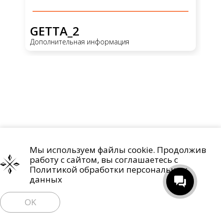
GETTA_2
G
Дополнительная информация
До
Мы используем файлы cookie. Продолжив
Проекты
О компании
Контакты
работу с сайтом, вы соглашаетесь с
Политика обработки персональных данных
Политикой обработки персональных
данных
Право на отзыв согласия и удаление персональных данных
OK
Пользовательское соглашение