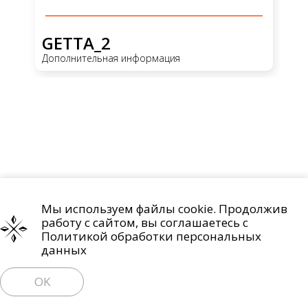
GETTA_2
G
Дополнительная информация
До
Мы используем файлы cookie. Продолжив
Проекты
О компании
Контакты
работу с сайтом, вы соглашаетесь с
Политика обработки персональных данных
Политикой обработки персональных
данных
Право на отзыв согласия и удаление персональных данных
OK
Пользовательское соглашение