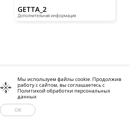
GETTA_2
G
Дополнительная информация
До
Мы используем файлы cookie. Продолжив
Проекты
О компании
Контакты
работу с сайтом, вы соглашаетесь с
Политика обработки персональных данных
Политикой обработки персональных
данных
Право на отзыв согласия и удаление персональных данных
OK
Пользовательское соглашение