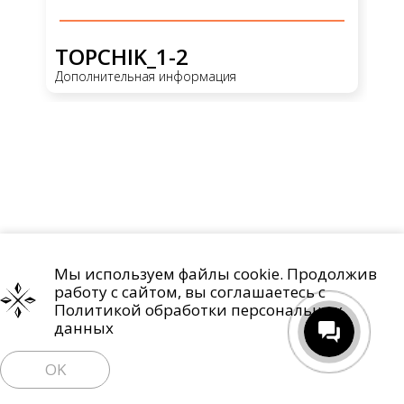
TOPCHIK_1-2
G
Дополнительная информация
До
Мы используем файлы cookie. Продолжив
Проекты
О компании
Контакты
работу с сайтом, вы соглашаетесь с
Политика обработки персональных данных
Политикой обработки персональных
данных
Право на отзыв согласия и удаление персональных данных
OK
Пользовательское соглашение