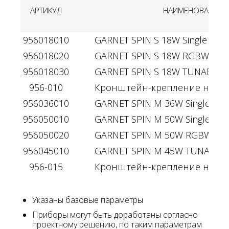
АРТИКУЛ
НАИМЕНОВАНИЕ
956018010
GARNET SPIN S 18W Single colo
956018020
GARNET SPIN S 18W RGBW 4in1
956018030
GARNET SPIN S 18W TUNABLE W
956-010
Кронштейн-крепление на пят
956036010
GARNET SPIN M 36W Single colo
956050010
GARNET SPIN M 50W Single colo
956050020
GARNET SPIN M 50W RGBW 4in1
956045010
GARNET SPIN M 45W TUNABLE W
956-015
Кронштейн-крепление на пят
Указаны базовые параметры
Приборы могут быть доработаны согласно
проектному решению, по таким параметрам