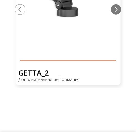
GETTA_2
G
Дополнительная информация
До