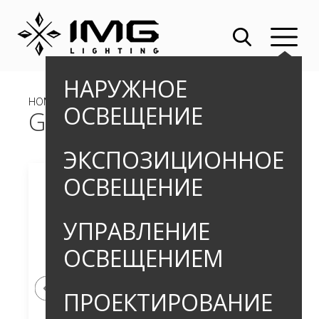
НАРУЖНОЕ
HOME
»
OUTDOOR
»
ПРОЖЕКТОРЫ
» GARNET SPIN S-M
ОСВЕЩЕНИЕ
GARNET SPIN S-M
ЭКСПОЗИЦИОННОЕ
ОСВЕЩЕНИЕ
УПРАВЛЕНИЕ
ОСВЕЩЕНИЕМ
ПРОЕКТИРОВАНИЕ