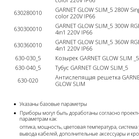
GARNET GLOW SLIM_5 280W Sin
630280010
color 220V IP66
GARNET GLOW SLIM_5 300W R
630300010
4in1 220V IP66
GARNET GLOW SLIM_5 360W R
630360010
4in1 220V IP66
630-030_5
Козырек GARNET GLOW SLIM _5
630-040_5
Тубус GARNET GLOW SLIM_5
Антислепящая решетка GARN
630-020
GLOW SLIM
Указаны базовые параметры
Приборы могут быть доработаны согласно проект
параметрам как:
оптика, мощность, цветовая температура, система 
вывода кабелей, дополнительные аксессуары и к