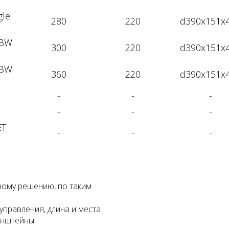
gle
280
220
d390x151х
GBW
300
220
d390x151х
GBW
360
220
d390x151х
-
-
-
-
-
-
ET
-
-
-
ному решению, по таким
управления, длина и места
ронштейны