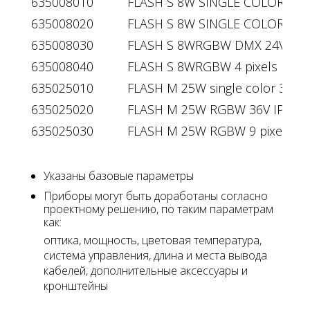
635008010
FLASH S 8W SINGLE COLOR 24V
635008020
FLASH S 8W SINGLE COLOR DMX
635008030
FLASH S 8WRGBW DMX 24V IP6
635008040
FLASH S 8WRGBW 4 pixels DMX 
635025010
FLASH M 25W single color 36V I
635025020
FLASH M 25W RGBW 36V IP66
635025030
FLASH M 25W RGBW 9 pixels 36
Указаны базовые параметры
Приборы могут быть доработаны согласно
проектному решению, по таким параметрам
как:
оптика, мощность, цветовая температура,
система управления, длина и места вывода
кабелей, дополнительные аксессуары и
кронштейны