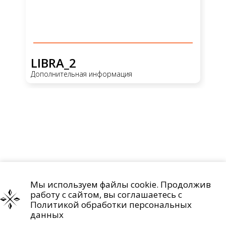
LIBRA_2
L
Дополнительная информация
До
Мы используем файлы cookie. Продолжив
Проекты
О компании
Контакты
работу с сайтом, вы соглашаетесь с
Политика обработки персональных данных
Политикой обработки персональных
данных
Право на отзыв согласия и удаление персональных данных