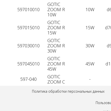
GOTIC
597010010
ZOOM R
10W
d
10W
GOTIC
597015010
ZOOM R
15W
d7
15W
GOTIC
597030010
ZOOM R
30W
d
30W
GOTIC
597045010
ZOOM R
45W
d1
45W
GOTIC
597-040
-
ZOOM C
Политика обработки персональных данных
Пользова