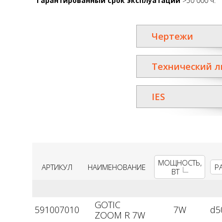
Гарантированный срок эксплуатации
>50 000 ч.
Чертежи
Технический л
IES
МОЩНОСТЬ,
АРТИКУЛ
НАИМЕНОВАНИЕ
Р
ВТ
GOTIC
591007010
7W
d5
ZOOM R 7W