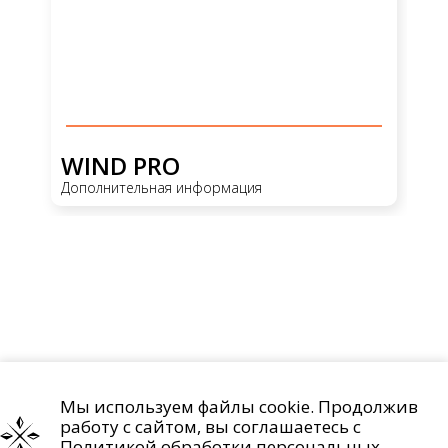
WIND PRO
W
Дополнительная информация
До
Мы используем файлы cookie. Продолжив
Проекты
О компании
Контакты
работу с сайтом, вы соглашаетесь с
Политика обработки персональных данных
Политикой обработки персональных