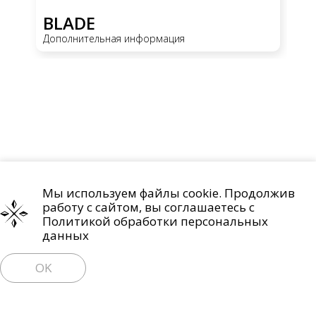
BLADE
H
Дополнительная информация
До
Мы используем файлы cookie. Продолжив
Проекты
О компании
Контакты
работу с сайтом, вы соглашаетесь с
Политика обработки персональных данных
Политикой обработки персональных
данных
Право на отзыв согласия и удаление персональных данных
OK
Пользовательское соглашение